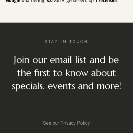
Google
waardering:
5.0
van 5,
gebaseerd op
1 recensies
terugkomen voor al mijn toekomstige
nagelverzorgingsbehoeften. Bedankt,
BeautyPassion, voor een geweldige ervaring!
STAY IN TOUCH
Join our email list and be
the first to know about
specials, events and more!
See our Privacy Policy