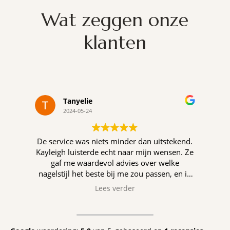
Wat zeggen onze
klanten
Tanyelie
2024-05-24
De service was niets minder dan uitstekend.
Kayleigh luisterde echt naar mijn wensen. Ze
gaf me waardevol advies over welke
nagelstijl het beste bij me zou passen, en ik
ben ontzettend blij met het resultaat.
Lees verder
Kortom, BeautyPassion Nagelstudio heeft
mijn verwachtingen overtroffen en ik kan ze
niet genoeg aanbevelen. Ik zal zeker