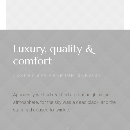
Luxury, quality &
comfort
LUXURY SPA PREMIUM SERVICE
Apparently we had reached a great height in the
atmosphere, for the sky was a dead black, and the
stars had ceased to twinkle.